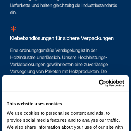
Lieferkette und halten gleichzeitig die Industriestandards
ein.
Klebebandlösungen für sichere Verpackungen
Eine ordnungsgemäße Versiegelung ist in der
Holzindustrie unerlässlich. Unsere Hochleistungs-
Verklebelösungen gewährleisten eine zuverlässige
Versiegelung von Paketen mit Holzprodukten. Die
automatischen Verklebemaschinen von Cyklop’s
gewährleisten, dass Ihre Pakete sicher gegen
Feuchtigkeit und Verunreinigungen versiegelt sind und
Ihre wertvollen Holzprodukte geschützt sind. Mit
This website uses cookies
unseren effektiven Verklebelösungen reduzieren Sie das
We use cookies to personalise content and ads, to
Beschädigungsrisiko und verbessern die Integrität Ihrer
provide social media features and to analyse our traffic.
Sendungen.
We also share information about your use of our site with