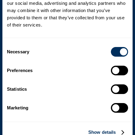
our social media, advertising and analytics partners who
may combine it with other information that you’ve
Codierung und Druck für Holzprodukte
provided to them or that they’ve collected from your use
of their services.
Präzise Kennzeichnung und Etikettierung sind für die
Bestandsverwaltung und Compliance in der
Holzbranche entscheidend. Unsere Kennzeichnungs-
Consent
und Drucksysteme bieten hochwertige, langlebige
Necessary
Selection
Drucke auf verschiedenen Oberflächen, einschließlich
Karton und Holz. Ob Barcodes, Produktspezifikationen
Preferences
oder Zertifizierungsetiketten – die Lösungen von Cyklop’s
sorgen dafür, dass Ihre Holzprodukte innerhalb der
gesamten Lieferkette korrekt gekennzeichnet und leicht
Statistics
rückverfolgbar sind.
Marketing
Verpackungslösungen zum Schutz während des
Transports
Show details