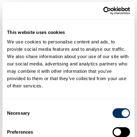
This website uses cookies
We use cookies to personalise content and ads, to
provide social media features and to analyse our traffic.
We also share information about your use of our site with
our social media, advertising and analytics partners who
Impulso a la capacidad y la innovación
may combine it with other information that you’ve
provided to them or that they’ve collected from your use
Esta nueva planta es más que una simple expansión; es un
gran paso adelante en tecnología de producción.
of their services.
Escala:
Que abarca
46.000
m², la planta está
diseñada para atender las crecientes necesidades de
Consent
PET en la región de Asia.
Necessary
Impacto:
Una vez que esté en funcionamiento, esta
Selection
planta aumentará nuestra capacidad total de
producción de PET en
más de un 200 %
Calidad:
Equipado con los últimos avances en el
Preferences