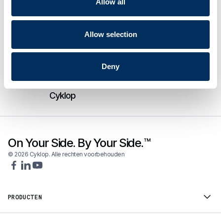
Allow all
Cyklop versnelt Aziatische expansie met
nieuwe ultramoderne PET-
Allow selection
productiefaciliteit
France Feuillard breidt zijn portfolio voor
Deny
verpakkings- en coderingoplossingen uit
en versterkt dit met een partnership met
Cyklop
On Your Side. By Your Side.™
© 2026 Cyklop. Alle rechten voorbehouden
PRODUCTEN