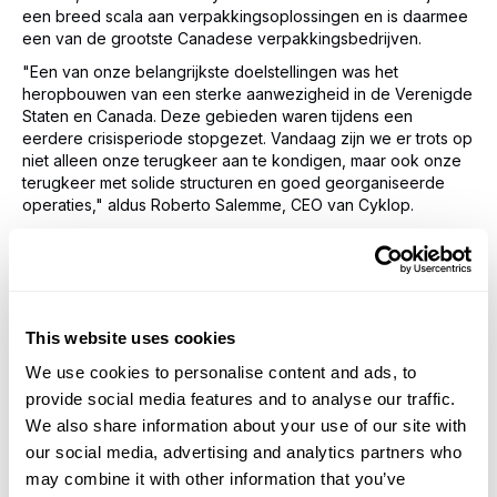
een breed scala aan verpakkingsoplossingen en is daarmee
een van de grootste Canadese verpakkingsbedrijven.
"Een van onze belangrijkste doelstellingen was het
heropbouwen van een sterke aanwezigheid in de Verenigde
Staten en Canada. Deze gebieden waren tijdens een
eerdere crisisperiode stopgezet. Vandaag zijn we er trots op
niet alleen onze terugkeer aan te kondigen, maar ook onze
terugkeer met solide structuren en goed georganiseerde
operaties," aldus Roberto Salemme, CEO van Cyklop.
André van Es, CFO van Cyklop, zei: "Naarmate Cyklop
organisch blijft groeien, blijven we ook zoeken naar kansen
door middel van overnames. Met onze overname van InkJet,
Inc. in de VS vorig jaar was het logisch om naar Canada te
kijken voor de volgende mogelijkheid," vervolgde van Es.
This website uses cookies
"Polaris Systems past perfect bij de Cyklop-familie, omdat ze
een lange geschiedenis hebben, innovatieve mensen en
We use cookies to personalise content and ads, to
uitstekende relaties met hun klanten. Dat sluit aan bij onze
provide social media features and to analyse our traffic.
focus en waarden."
We also share information about your use of our site with
Cyklop International
our social media, advertising and analytics partners who
Cyklop International is geworteld in geschiedenis en
may combine it with other information that you’ve
gedreven door innovatie. Sinds 1912 zijn we toegewijd aan