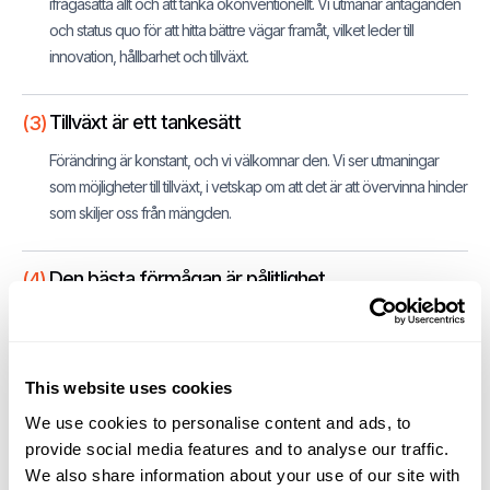
ifrågasätta allt och att tänka okonventionellt. Vi utmanar antaganden
och status quo för att hitta bättre vägar framåt, vilket leder till
innovation, hållbarhet och tillväxt.
Tillväxt är ett tankesätt
(3)
Förändring är konstant, och vi välkomnar den. Vi ser utmaningar
som möjligheter till tillväxt, i vetskap om att det är att övervinna hinder
som skiljer oss från mängden.
Den bästa förmågan är pålitlighet
(4)
Att ställa upp och finnas där för varandra och våra kunder är viktigt.
Vi vet att excellens bygger på att få de små sakerna rätt, från en
teknisk specifikation till ett vänligt telefonsamtal.
This website uses cookies
We use cookies to personalise content and ads, to
Precision är viktigt
(5)
provide social media features and to analyse our traffic.
Vår precision ger kunderna framgång. Varje märke, etikett och kod,
We also share information about your use of our site with