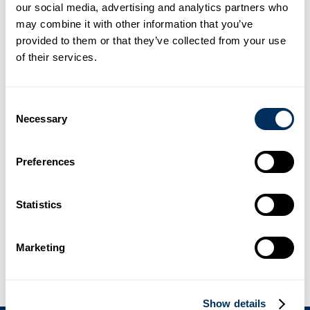
band och sträckfilm, lim och resår är avgörande. Vi är dedikerade till
our social media, advertising and analytics partners who
precision i allt vi gör, vilket säkerställer säkra, spårbara produkter
may combine it with other information that you’ve
och förpackningar, och skapar operativ excellens i hela
provided to them or that they’ve collected from your use
värdekedjan.
of their services.
Var snäll. Var respektfull.
(6)
Consent
Necessary
Selection
Vänlighet och respekt är inte förhandlingsbara. Att omfamna global
mångfald, inkludering och att vara trevlig gynnar alla, främjar
samarbete och skapar en positiv arbetsmiljö.
Preferences
Gör det roligt!
(7)
Statistics
Vi strävar efter storhet samtidigt som vi njuter av resan. Vi är stolta
över vårt arbete, men aldrig nöjda. Livet är kort, och arbetet ska
Marketing
vara meningsfullt och roligt.
Show details