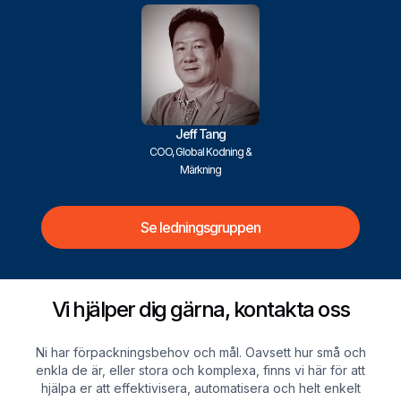
Jeff Tang
COO, Global Kodning &
Märkning
Se ledningsgruppen
Vi hjälper dig gärna, kontakta oss
Ni har förpackningsbehov och mål. Oavsett hur små och
enkla de är, eller stora och komplexa, finns vi här för att
hjälpa er att effektivisera, automatisera och helt enkelt