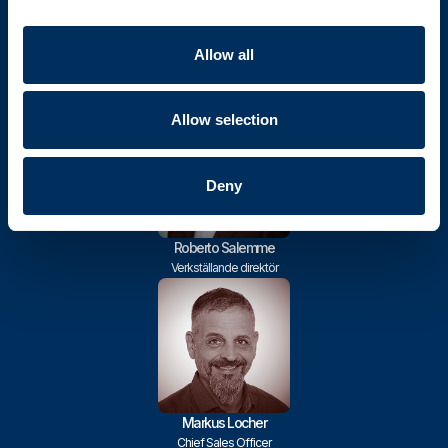
Möt vårt ledningsteam
Allow all
Allow selection
Deny
Roberto Salemme
Verkställande direktör
Markus Locher
Chief Sales Officer