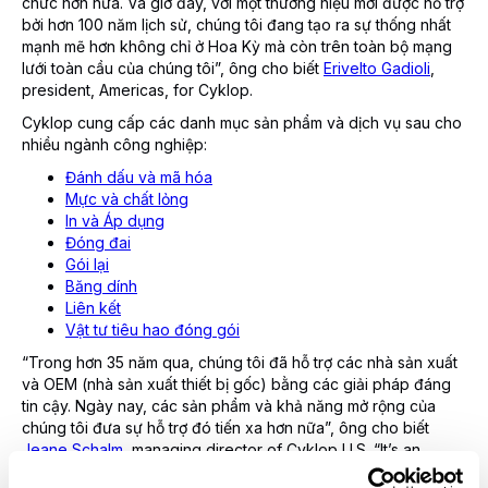
chức hơn nữa. Và giờ đây, với một thương hiệu mới được hỗ trợ
bởi hơn 100 năm lịch sử, chúng tôi đang tạo ra sự thống nhất
mạnh mẽ hơn không chỉ ở Hoa Kỳ mà còn trên toàn bộ mạng
lưới toàn cầu của chúng tôi”, ông cho biết
Erivelto Gadioli
,
president, Americas, for Cyklop.
Cyklop cung cấp các danh mục sản phẩm và dịch vụ sau cho
nhiều ngành công nghiệp:
Đánh dấu và mã hóa
Mực và chất lỏng
In và Áp dụng
Đóng đai
Gói lại
Băng dính
Liên kết
Vật tư tiêu hao đóng gói
“Trong hơn 35 năm qua, chúng tôi đã hỗ trợ các nhà sản xuất
và OEM (nhà sản xuất thiết bị gốc) bằng các giải pháp đáng
tin cậy. Ngày nay, các sản phẩm và khả năng mở rộng của
chúng tôi đưa sự hỗ trợ đó tiến xa hơn nữa”, ông cho biết
Jeane Schalm
, managing director of Cyklop U.S. “It’s an
exciting time for our long-time customers and the new