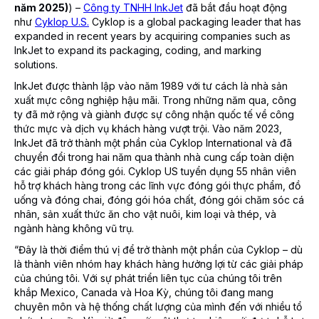
năm 2025)
) –
Công ty TNHH InkJet
đã bắt đầu hoạt động
như
Cyklop U.S.
Cyklop is a global packaging leader that has
expanded in recent years by acquiring companies such as
InkJet to expand its packaging, coding, and marking
solutions.
InkJet được thành lập vào năm 1989 với tư cách là nhà sản
xuất mực công nghiệp hậu mãi. Trong những năm qua, công
ty đã mở rộng và giành được sự công nhận quốc tế về công
thức mực và dịch vụ khách hàng vượt trội. Vào năm 2023,
InkJet đã trở thành một phần của Cyklop International và đã
chuyển đổi trong hai năm qua thành nhà cung cấp toàn diện
các giải pháp đóng gói. Cyklop US tuyển dụng 55 nhân viên
hỗ trợ khách hàng trong các lĩnh vực đóng gói thực phẩm, đồ
uống và đóng chai, đóng gói hóa chất, đóng gói chăm sóc cá
nhân, sản xuất thức ăn cho vật nuôi, kim loại và thép, và
ngành hàng không vũ trụ.
“Đây là thời điểm thú vị để trở thành một phần của Cyklop – dù
là thành viên nhóm hay khách hàng hưởng lợi từ các giải pháp
của chúng tôi. Với sự phát triển liên tục của chúng tôi trên
khắp Mexico, Canada và Hoa Kỳ, chúng tôi đang mang
chuyên môn và hệ thống chất lượng của mình đến với nhiều tổ