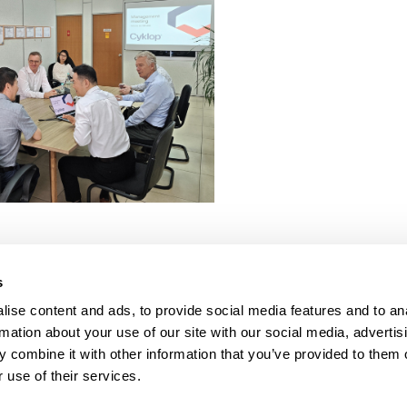
s
PRODUTOS
AJUDA
Máquinas Envolvedoras
Conta
ise content and ads, to provide social media features and to an
Arqueação
Servi
rmation about your use of our site with our social media, advertis
Codificação e Marcação
Biblio
 combine it with other information that you’ve provided to them o
Máquinas Seladoras
Biblio
 use of their services.
Amarradoras
Solici
Consumíveis
Pergun