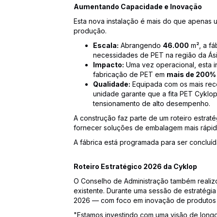
Aumentando Capacidade e Inovação
Esta nova instalação é mais do que apenas 
produção.
Escala:
Abrangendo
46.000
m², a fá
necessidades de PET na região da Ási
Impacto:
Uma vez operacional, esta i
fabricação de PET em
mais de 200%
Qualidade:
Equipada com os mais rec
unidade garante que a fita PET Cyklo
tensionamento de alto desempenho.
A construção faz parte de um roteiro estrat
fornecer soluções de embalagem mais rápida
A fábrica está programada para ser concluí
Roteiro Estratégico 2026 da Cyklop
O Conselho de Administração também realizo
existente. Durante uma sessão de estratégia n
2026 — com foco em inovação de produtos e 
"Estamos investindo com uma visão de longo